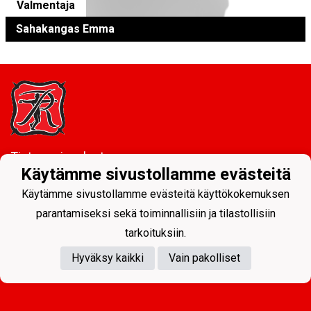
Valmentaja
Sahakangas Emma
Tietosuojaseloste
Käytämme sivustollamme evästeitä
Kurikan Ryhti ry
Käytämme sivustollamme evästeitä käyttökokemuksen
c/o Yrityspalvelu Junikco Oy
parantamiseksi sekä toiminnallisiin ja tilastollisiin
Kurikantie 4, 61300 Kurikka
Y-tunnus:
0209072-4
tarkoituksiin.
kurikan.ryhti@netikka.fi
Hyväksy kaikki
Vain pakolliset