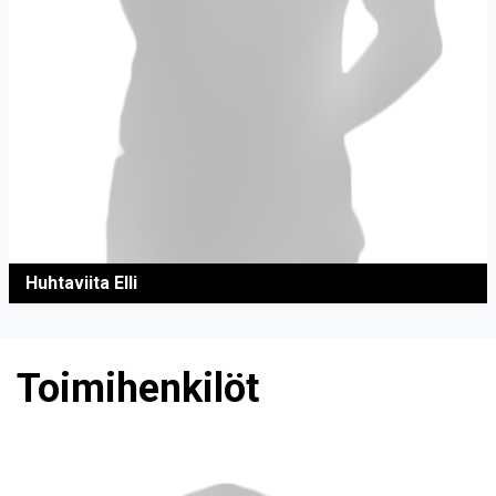
Huhtaviita Elli
Toimihenkilöt