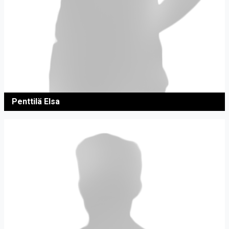
Penttilä Elsa