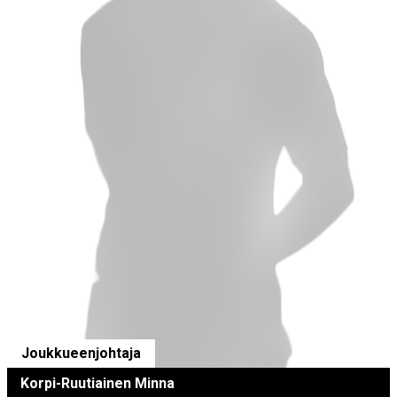
Joukkueenjohtaja
Korpi-Ruutiainen Minna