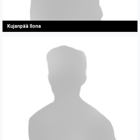
Kujanpää Ilona