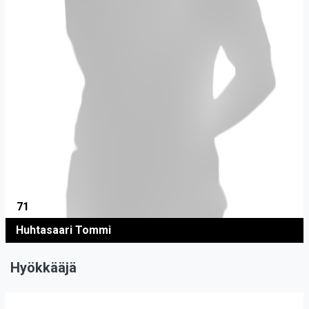
71
Huhtasaari Tommi
Hyökkääjä