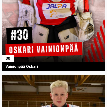
30
Vainionpää Oskari