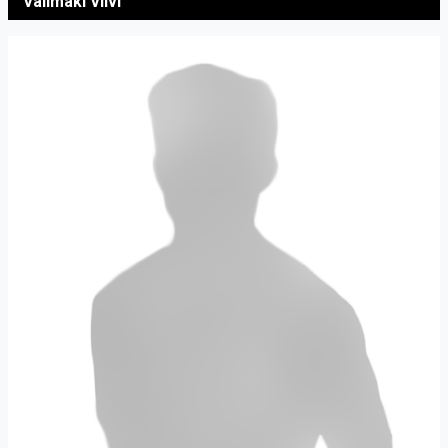
Välimäki Viivi