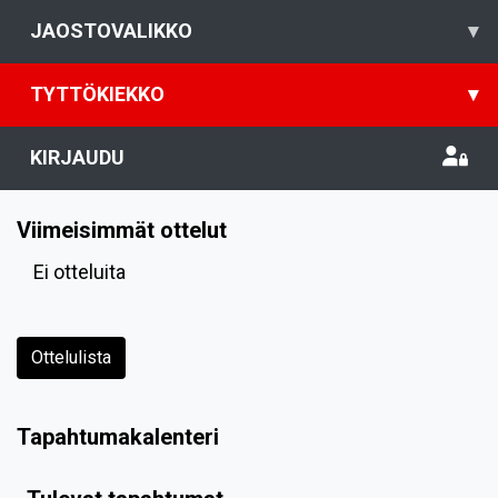
JAOSTOVALIKKO
▾
TYTTÖKIEKKO
▾
KIRJAUDU
Viimeisimmät ottelut
Ei otteluita
Ottelulista
Tapahtumakalenteri