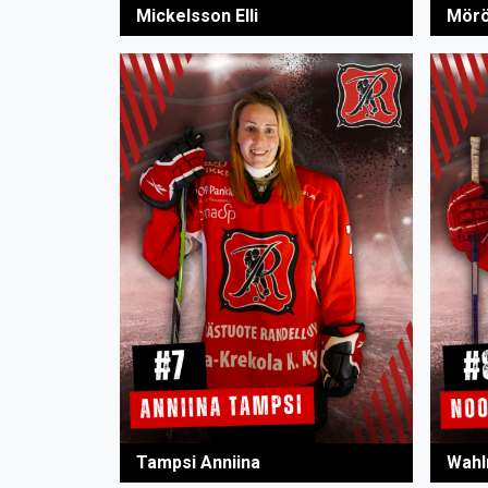
Mickelsson Elli
Mörö
Tampsi Anniina
Wahl