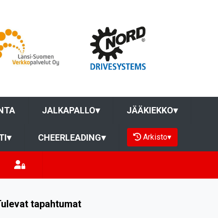
NTA
JALKAPALLO
▾
JÄÄKIEKKO
▾
Arkisto
▾
TI
▾
CHEERLEADING
▾
ulevat tapahtumat