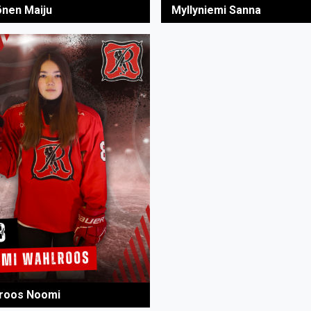
nen Maiju
Myllyniemi Sanna
roos Noomi