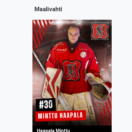
Maalivahti
Haapala Minttu