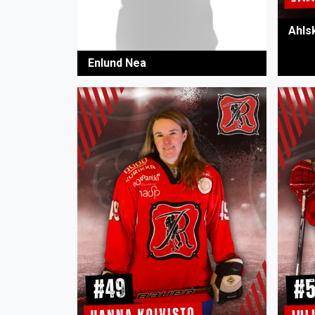
Ahls
Enlund Nea