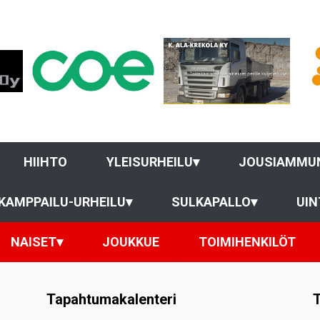
HIIHTO
YLEISURHEILU
▾
JOUSIAMMU
KAMPPAILU-URHEILU
▾
SULKAPALLO
▾
UIN
NAISET
▾
JOUKKUE
TOIMIHENKILÖT
Tapahtumakalenteri
T