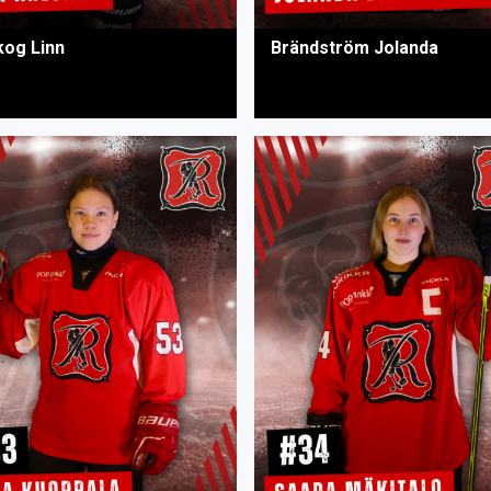
kog Linn
Brändström Jolanda