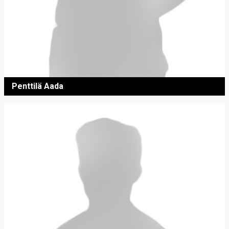
Penttilä Aada