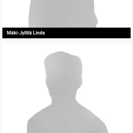
Mäki-Jyllilä Linda