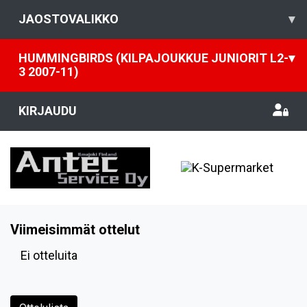
JAOSTOVALIKKO
▾
HUMMINGBIRDS (KILPAJOUKKUE JUNIORIT L2-
▾
3 2007-11)
KIRJAUDU
Viimeisimmät ottelut
Ei otteluita