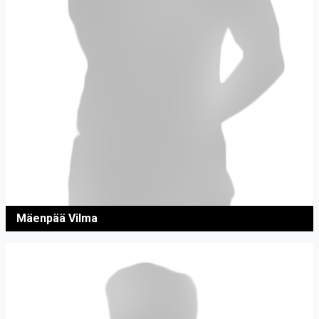
Mäenpää Vilma