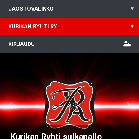
JAOSTOVALIKKO
▾
KURIKAN RYHTI RY
▾
KIRJAUDU
Previous
Nex
Kurikan Ryhti sulkapallo