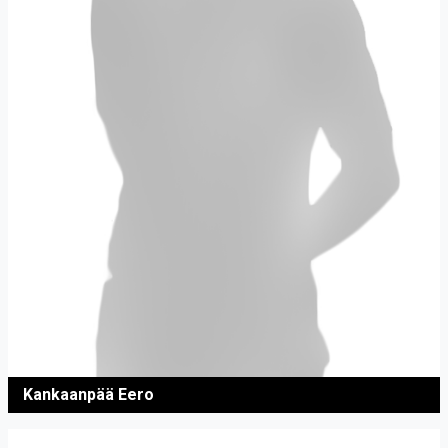
Kankaanpää Eero