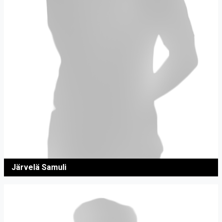
Järvelä Samuli