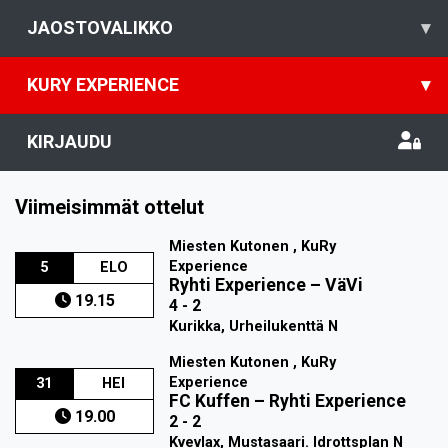
JAOSTOVALIKKO
▾
KURY EXPERIENCE
▾
KIRJAUDU
Viimeisimmät ottelut
Miesten Kutonen , KuRy
Experience
5
ELO
Ryhti Experience
–
VäVi
19.15
4 - 2
Kurikka, Urheilukenttä N
Miesten Kutonen , KuRy
Experience
31
HEI
FC Kuffen
–
Ryhti Experience
19.00
2 - 2
Kvevlax, Mustasaari. Idrottsplan N