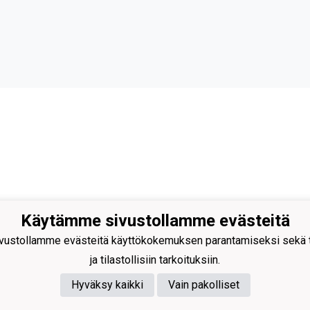
Käytämme sivustollamme evästeitä
an Ryhti ry
ustollamme evästeitä käyttökokemuksen parantamiseksi sekä to
rityspalvelu Junikco Oy
antie 4, 61300 Kurikka
ja tilastollisiin tarkoituksiin.
nus:
0209072-4
Hyväksy kaikki
Vain pakolliset
n.ryhti@netikka.fi