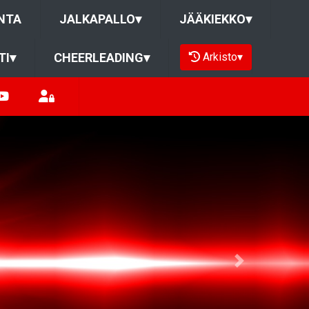
NTA
JALKAPALLO
▾
JÄÄKIEKKO
▾
Arkisto
▾
TI
▾
CHEERLEADING
▾
Next