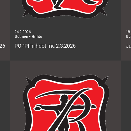
24.2.2026
18
Uutinen
-
Hiihto
Uu
026
POPPI hiihdot ma 2.3.2026
Ju