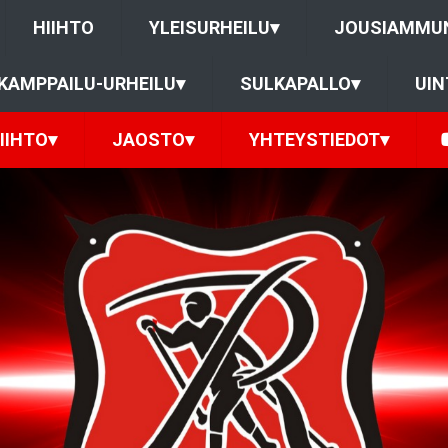
HIIHTO
YLEISURHEILU
▾
JOUSIAMMU
KAMPPAILU-URHEILU
▾
SULKAPALLO
▾
UIN
IIHTO
▾
JAOSTO
▾
YHTEYSTIEDOT
▾