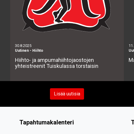
30.8.2025
11
Uutinen
-
Hiihto
Uu
Hiihto- ja ampumahiihtojaostojen
Ma
yhteistreenit Tuiskulassa torstaisin
Lisää uutisia
Tapahtumakalenteri
T