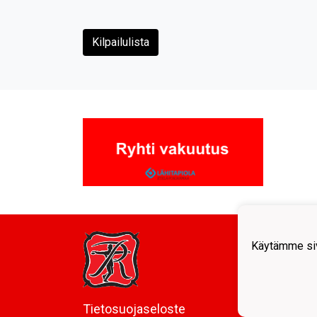
Kilpailulista
Kurik
Käytämme siv
c/o Y
Kurik
Y-tun
kurika
Tietosuojaseloste