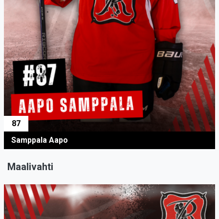
87
Samppala Aapo
Maalivahti