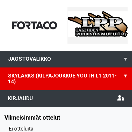
JAOSTOVALIKKO
▾
SKYLARKS (KILPAJOUKKUE YOUTH L1 2011-
▾
14)
KIRJAUDU
Viimeisimmät ottelut
Ei otteluita