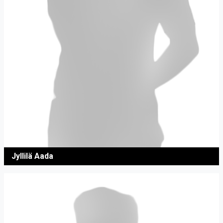
Jyllilä Aada