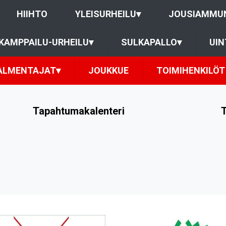
HIIHTO
YLEISURHEILU
▾
JOUSIAMMU
KAMPPAILU-URHEILU
▾
SULKAPALLO
▾
UIN
ALMENTAJAT
▾
JOUKKUE
TOIMIHENKILÖT
Tapahtumakalenteri
T