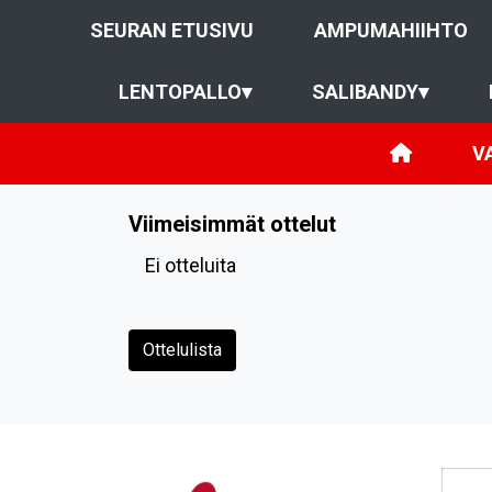
SEURAN ETUSIVU
AMPUMAHIIHTO
LENTOPALLO
▾
SALIBANDY
▾
V
Viimeisimmät ottelut
Ei otteluita
Ottelulista