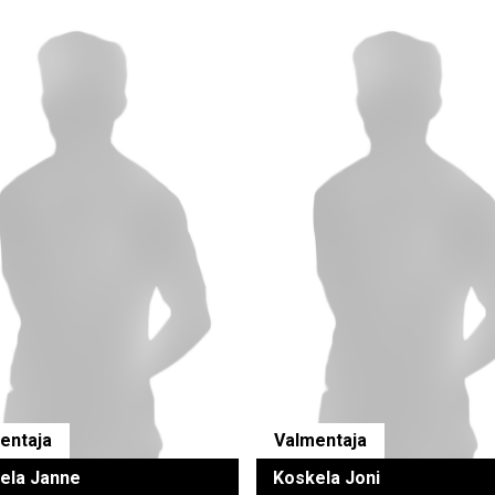
entaja
Valmentaja
ela Janne
Koskela Joni