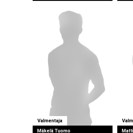
Valmentaja
Valm
Mäkelä Tuomo
Matti