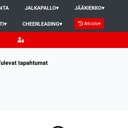
NTA
JALKAPALLO
▾
JÄÄKIEKKO
▾
Arkisto
▾
TI
▾
CHEERLEADING
▾
ulevat tapahtumat