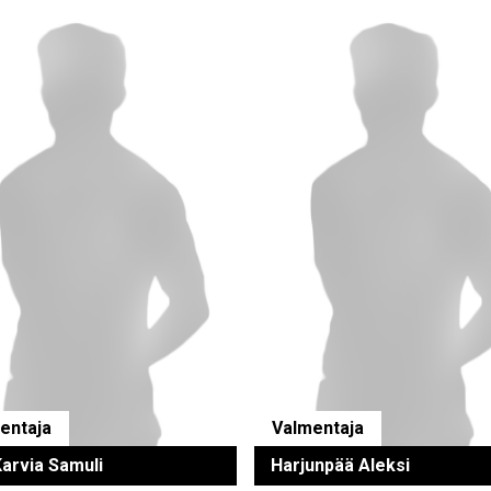
entaja
Valmentaja
Karvia Samuli
Harjunpää Aleksi