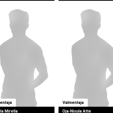
entaja
Valmentaja
la Mirella
Oja-Nisula Atte