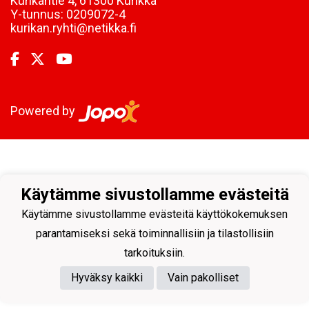
Kurikantie 4, 61300 Kurikka
Y-tunnus:
0209072-4
kurikan.ryhti@netikka.fi
Powered by
Käytämme sivustollamme evästeitä
Käytämme sivustollamme evästeitä käyttökokemuksen
parantamiseksi sekä toiminnallisiin ja tilastollisiin
tarkoituksiin.
Hyväksy kaikki
Vain pakolliset