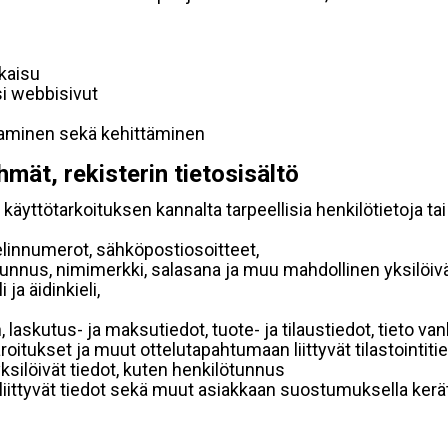
lkaisu
si webbisivut
taminen sekä kehittäminen
hmät, rekisterin tietosisältö
käyttötarkoituksen kannalta tarpeellisia henkilötietoja tai
elinnumerot, sähköpostiosoitteet,
ätunnus, nimimerkki, salasana ja muu mahdollinen yksilöiv
ja äidinkieli,
, laskutus- ja maksutiedot, tuote- ja tilaustiedot, tieto
 varoitukset ja muut ottelutapahtumaan liittyvät tilastointiti
yksilöivät tiedot, kuten henkilötunnus
 liittyvät tiedot sekä muut asiakkaan suostumuksella kerät