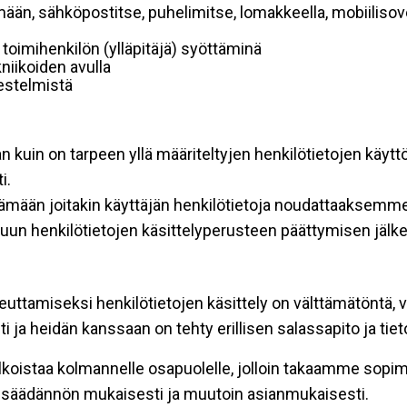
mään, sähköpostitse, puhelimitse, lomakkeella, mobiilisove
i toimihenkilön (ylläpitäjä) syöttäminä
niikoiden avulla
rjestelmistä
an kuin on tarpeen yllä määriteltyjen henkilötietojen käytt
i.
ttämään joitakin käyttäjän henkilötietoja noudattaaksemme
un henkilötietojen käsittelyperusteen päättymisen jälk
teuttamiseksi henkilötietojen käsittely on välttämätöntä, v
 ja heidän kanssaan on tehty erillisen salassapito ja tie
koistaa kolmannelle osapuolelle, jolloin takaamme sopimus
insäädännön mukaisesti ja muutoin asianmukaisesti.