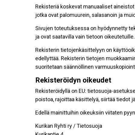
Rekisteriä koskevat manuaaliset aineistot s
jotka ovat palomuurein, salasanoin ja muid
Sivujen toteutuksessa on hyödynnetty tekni
ja ovat saatavilla vain tietoon oikeutetuille.
Rekisterin tietojenkäsittelyyn on käyttöoik
edellyttää. Rekisterin tietojen muokkaami
suoritetaan säännöllinen varmuuskopiointi
Rekisteröidyn oikeudet
Rekisteröidyllä on EU: tietosuoja-asetukse
poistoa, rajoittaa käsittelyä, siirtää tiedo
Edellä mainittuihin oikeuksiin viitaten pyynn
Kurikan Ryhti ry / Tietosuoja
Kurikantie 4