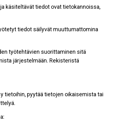
ja käsiteltävät tiedot ovat tietokannoissa,
 syötetyt tiedot säilyvät muuttumattomina
oiden työtehtävien suorittaminen sitä
ista järjestelmään. Rekisteristä
tietoihin, pyytää tietojen oikaisemista tai
ttelyä.
a: