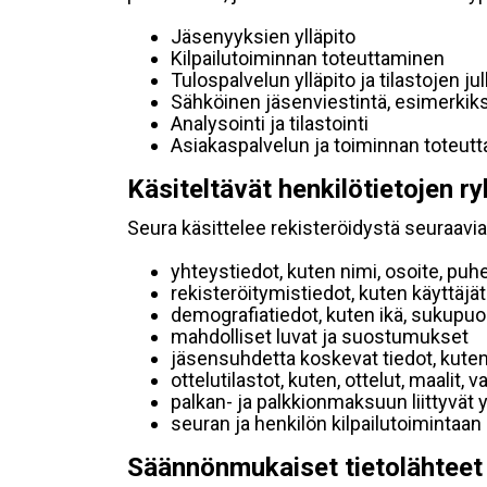
Jäsenyyksien ylläpito
Kilpailutoiminnan toteuttaminen
Tulospalvelun ylläpito ja tilastojen ju
Sähköinen jäsenviestintä, esimerkik
Analysointi ja tilastointi
Asiakaspalvelun ja toiminnan toteut
Käsiteltävät henkilötietojen ry
Seura käsittelee rekisteröidystä seuraavia 
yhteystiedot, kuten nimi, osoite, puh
rekisteröitymistiedot, kuten käyttäj
demografiatiedot, kuten ikä, sukupuoli 
mahdolliset luvat ja suostumukset
jäsensuhdetta koskevat tiedot, kuten
ottelutilastot, kuten, ottelut, maalit,
palkan- ja palkkionmaksuun liittyvät 
seuran ja henkilön kilpailutoimintaan
Säännönmukaiset tietolähteet