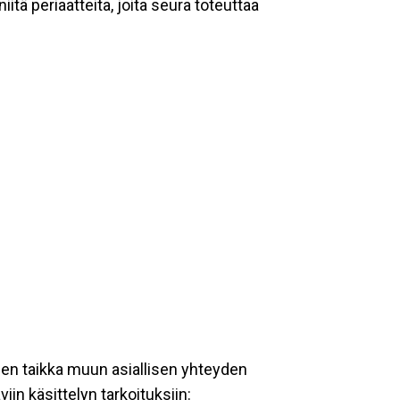
tä periaatteita, joita seura toteuttaa
een taikka muun asiallisen yhteyden
iin käsittelyn tarkoituksiin: