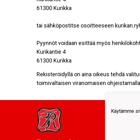
61300 Kurikka
tai sähköpostitse osoitteeseen kurikan.ry
Pyynnöt voidaan esittää myös henkilökoht
Kurikantie 4
61300 Kurikka
Rekisteröidyllä on aina oikeus tehdä valitu
toimivaltaisen viranomaisen ohjeistamalla 
Kurik
Käytämme siv
c/o Y
Kurik
Y-tun
kurika