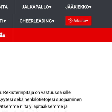
NTA
JALKAPALLO
▾
JÄÄKIEKKO
▾
Arkisto
▾
TI
▾
CHEERLEADING
▾
a. Rekisterinpitäjä on vastuussa sille
isyytesi sekä henkilötietojesi suojaaminen
rvitsemme niitä ylläpitääksemme ja