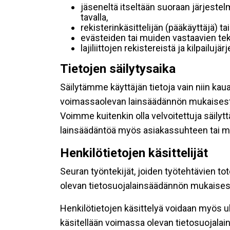
jäseneltä itseltään suoraan järjestel
tavalla,
rekisterinkäsittelijän (pääkäyttäjä) ta
evästeiden tai muiden vastaavien tek
lajiliittojen rekistereistä ja kilpailujä
Tietojen säilytysaika
Säilytämme käyttäjän tietoja vain niin kau
voimassaolevan lainsäädännön mukaisest
Voimme kuitenkin olla velvoitettuja säily
lainsäädäntöä myös asiakassuhteen tai mu
Henkilötietojen käsittelijät
Seuran työntekijät, joiden työtehtävien to
olevan tietosuojalainsäädännön mukaisesti
Henkilötietojen käsittelyä voidaan myös ul
käsitellään voimassa olevan tietosuojala