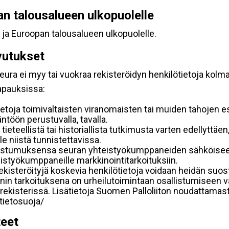
pan talousalueen ulkopuolelle
 ja Euroopan talousalueen ulkopuolelle.
vutukset
ura ei myy tai vuokraa rekisteröidyn henkilötietoja kolman
tapauksissa:
etoja toimivaltaisten viranomaisten tai muiden tahojen e
töön perustuvalla, tavalla.
 tieteellistä tai historiallista tutkimusta varten edellyttäe
e niistä tunnistettavissa.
uostumuksensa seuran yhteistyökumppaneiden sähköiseen 
hteistyökumppaneille markkinointitarkoituksiin.
 rekisteröityjä koskevia henkilötietoja voidaan heidän 
iennin tarkoituksena on urheilutoimintaan osallistumiseen v
kka-rekisterissä. Lisätietoja Suomen Palloliiton noudattama
/tietosuoja/
teet