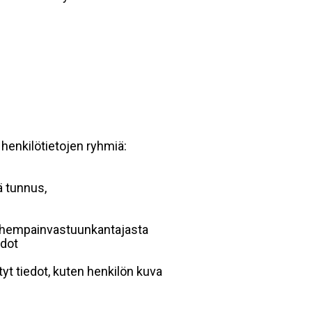
 henkilötietojen ryhmiä:
ä tunnus,
 vanhempainvastuunkantajasta
edot
yt tiedot, kuten henkilön kuva