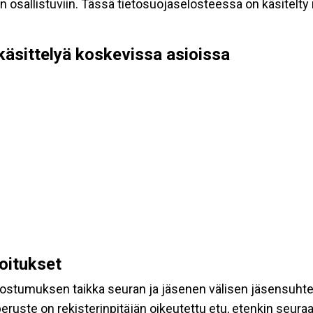
allistuviin. Tässä tietosuojaselosteessa on käsitelty nii
käsittelyä koskevissa asioissa
koitukset
suostumuksen taikka seuran ja jäsenen välisen jäsensuht
eruste on rekisterinpitäjän oikeutettu etu, etenkin seuraav