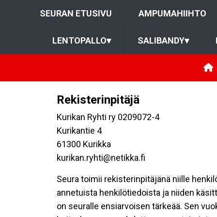
SEURAN ETUSIVU
AMPUMAHIIHTO
LENTOPALLO
▾
SALIBANDY
▾
Rekisterinpitäjä
Kurikan Ryhti ry 0209072-4
Kurikantie 4
61300 Kurikka
kurikan.ryhti@netikka.fi
Seura toimii rekisterinpitäjänä niille henk
annetuista henkilötiedoista ja niiden käsi
on seuralle ensiarvoisen tärkeää. Sen vuo