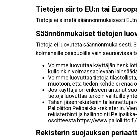
Tietojen siirto EU:n tai Euroo
Tietoja ei siirretä säännönmukaisesti EU:n
Säännönmukaiset tietojen luo
Tietoja ei luovuteta säännönmukaisesti. Se
kolmansille osapuolille vain seuraavissa 
Voimme luovuttaa käyttäjän henkilöti
kulloinkin voimassaolevaan lainsäädän
Voimme luovuttaa tietoja tilastollista,
muotoon, että tiedon kohde ei enää ol
Jos käyttäjä on erikseen antanut s
tietoja luovuttaa tarkoin valituille y
Tähän jäsenrekisteriin tallennettuja
Palloliiton Pelipaikka -rekisteriin. V
rekisteröinti ja hallinnointi Pelipai
osoitteesta https://www.palloliitto.fi
Rekisterin suojauksen periaat