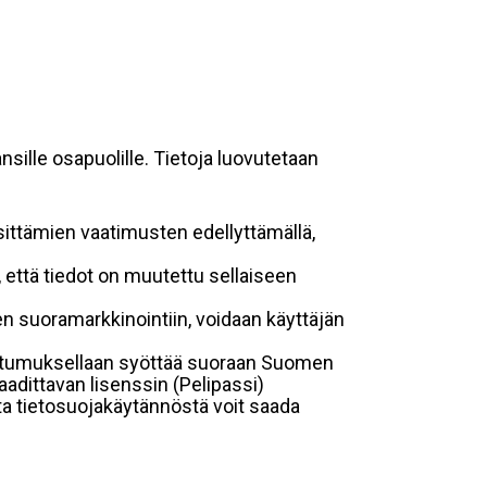
sille osapuolille. Tietoja luovutetaan
sittämien vaatimusten edellyttämällä,
n, että tiedot on muutettu sellaiseen
suoramarkkinointiin, voidaan käyttäjän
suostumuksellaan syöttää suoraan Suomen
aadittavan lisenssin (Pelipassi)
sta tietosuojakäytännöstä voit saada