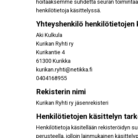
hoitaaksemme suhdetta seuran toimintaan os
henkilötietoja käsittelyssä.
Yhteyshenkilö henkilötietojen 
Aki Kulkula
Kurikan Ryhti ry
Kurikantie 4
61300 Kurikka
kurikan.ryhti@netikka.fi
0404168955
Rekisterin nimi
Kurikan Ryhti ry jäsenrekisteri
Henkilötietojen käsittelyn tar
Henkilötietoja käsitellään rekisteröidyn 
perusteella, jolloin lainmukainen käsittelyp