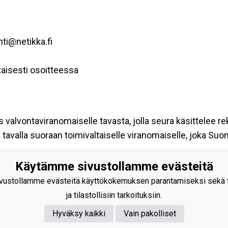
hti@netikka.fi
aisesti osoitteessa
s valvontaviranomaiselle tavasta, jolla seura käsittelee re
tavalla suoraan toimivaltaiselle viranomaiselle, joka Su
Käytämme sivustollamme evästeitä
an Ryhti ry
ustollamme evästeitä käyttökokemuksen parantamiseksi sekä to
rityspalvelu Junikco Oy
ja tilastollisiin tarkoituksiin.
antie 4, 61300 Kurikka
nus:
0209072-4
Hyväksy kaikki
Vain pakolliset
n.ryhti@netikka.fi