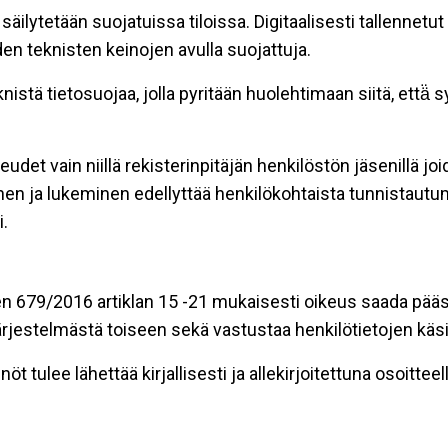
äilytetään suojatuissa tiloissa. Digitaalisesti tallennetut 
en teknisten keinojen avulla suojattuja.
stä tietosuojaa, jolla pyritään huolehtimaan siitä, että̈
eudet vain niillä rekisterinpitäjän henkilöstön jäsenillä j
nen ja lukeminen edellyttää henkilökohtaista tunnistautum
.
n 679/2016 artiklan 15 -21 mukaisesti oikeus saada pääsy 
t järjestelmästä toiseen sekä vastustaa henkilötietojen käsi
öt tulee lähettää kirjallisesti ja allekirjoitettuna osoitteell