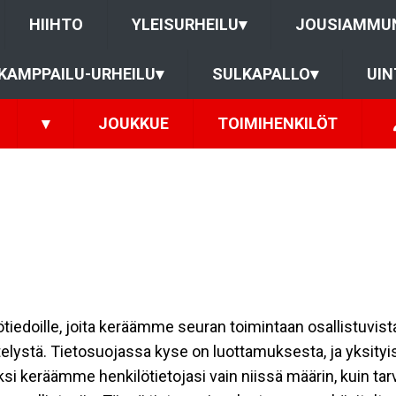
HIIHTO
YLEISURHEILU
▾
JOUSIAMMU
KAMPPAILU-URHEILU
▾
SULKAPALLO
▾
UIN
▾
JOUKKUE
TOIMIHENKILÖT
ilötiedoille, joita keräämme seuran toimintaan osallistuvist
ttelystä. Tietosuojassa kyse on luottamuksesta, ja yksity
ksi keräämme henkilötietojasi vain niissä määrin, kuin ta