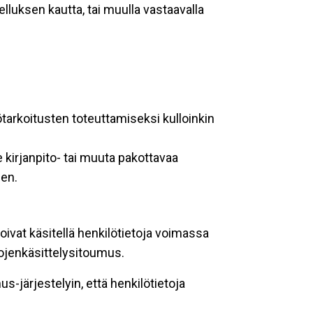
lluksen kautta, tai muulla vastaavalla
ötarkoitusten toteuttamiseksi kulloinkin
 kirjanpito- tai muuta pakottavaa
een.
oivat käsitellä henkilötietoja voimassa
tojenkäsittelysitoumus.
-järjestelyin, että henkilötietoja