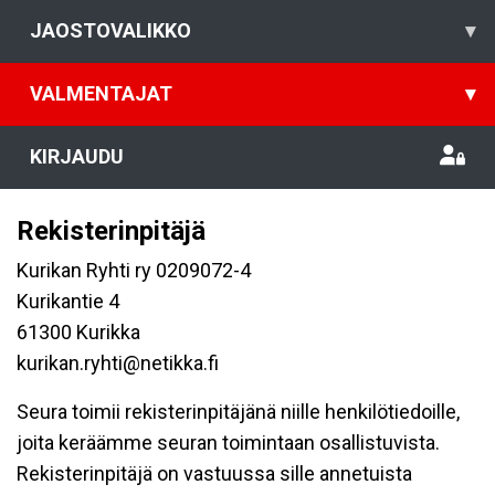
JAOSTOVALIKKO
▾
VALMENTAJAT
▾
KIRJAUDU
Rekisterinpitäjä
Kurikan Ryhti ry 0209072-4
Kurikantie 4
61300 Kurikka
kurikan.ryhti@netikka.fi
Seura toimii rekisterinpitäjänä niille henkilötiedoille,
joita keräämme seuran toimintaan osallistuvista.
Rekisterinpitäjä on vastuussa sille annetuista