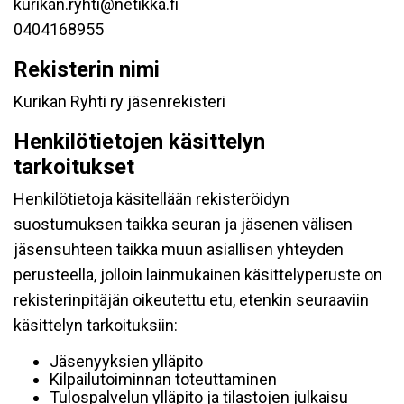
kurikan.ryhti@netikka.fi
0404168955
Rekisterin nimi
Kurikan Ryhti ry jäsenrekisteri
Henkilötietojen käsittelyn
tarkoitukset
Henkilötietoja käsitellään rekisteröidyn
suostumuksen taikka seuran ja jäsenen välisen
jäsensuhteen taikka muun asiallisen yhteyden
perusteella, jolloin lainmukainen käsittelyperuste on
rekisterinpitäjän oikeutettu etu, etenkin seuraaviin
käsittelyn tarkoituksiin:
Jäsenyyksien ylläpito
Kilpailutoiminnan toteuttaminen
Tulospalvelun ylläpito ja tilastojen julkaisu