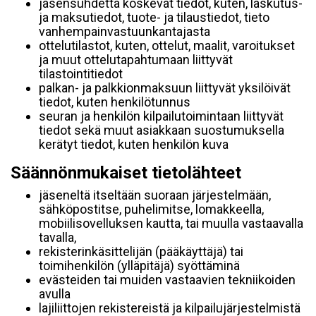
jäsensuhdetta koskevat tiedot, kuten, laskutus-
ja maksutiedot, tuote- ja tilaustiedot, tieto
vanhempainvastuunkantajasta
ottelutilastot, kuten, ottelut, maalit, varoitukset
ja muut ottelutapahtumaan liittyvät
tilastointitiedot
palkan- ja palkkionmaksuun liittyvät yksilöivät
tiedot, kuten henkilötunnus
seuran ja henkilön kilpailutoimintaan liittyvät
tiedot sekä muut asiakkaan suostumuksella
kerätyt tiedot, kuten henkilön kuva
Säännönmukaiset tietolähteet
jäseneltä itseltään suoraan järjestelmään,
sähköpostitse, puhelimitse, lomakkeella,
mobiilisovelluksen kautta, tai muulla vastaavalla
tavalla,
rekisterinkäsittelijän (pääkäyttäjä) tai
toimihenkilön (ylläpitäjä) syöttäminä
evästeiden tai muiden vastaavien tekniikoiden
avulla
lajiliittojen rekistereistä ja kilpailujärjestelmistä