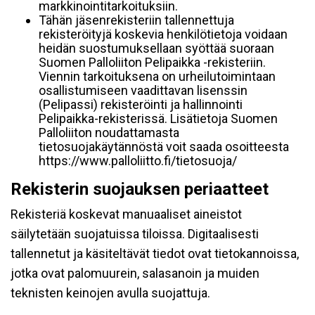
markkinointitarkoituksiin.
Tähän jäsenrekisteriin tallennettuja
rekisteröityjä koskevia henkilötietoja voidaan
heidän suostumuksellaan syöttää suoraan
Suomen Palloliiton Pelipaikka -rekisteriin.
Viennin tarkoituksena on urheilutoimintaan
osallistumiseen vaadittavan lisenssin
(Pelipassi) rekisteröinti ja hallinnointi
Pelipaikka-rekisterissä. Lisätietoja Suomen
Palloliiton noudattamasta
tietosuojakäytännöstä voit saada osoitteesta
https://www.palloliitto.fi/tietosuoja/
Rekisterin suojauksen periaatteet
Rekisteriä koskevat manuaaliset aineistot
säilytetään suojatuissa tiloissa. Digitaalisesti
tallennetut ja käsiteltävät tiedot ovat tietokannoissa,
jotka ovat palomuurein, salasanoin ja muiden
teknisten keinojen avulla suojattuja.