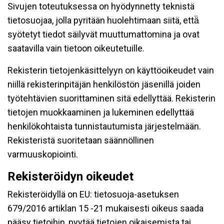
Sivujen toteutuksessa on hyödynnetty teknistä
tietosuojaa, jolla pyritään huolehtimaan siitä, että̈
syötetyt tiedot säilyvät muuttumattomina ja ovat
saatavilla vain tietoon oikeutetuille.
Rekisterin tietojenkäsittelyyn on käyttöoikeudet vain
niillä rekisterinpitäjän henkilöstön jäsenillä joiden
työtehtävien suorittaminen sitä edellyttää. Rekisterin
tietojen muokkaaminen ja lukeminen edellyttää
henkilökohtaista tunnistautumista järjestelmään.
Rekisteristä suoritetaan säännöllinen
varmuuskopiointi.
Rekisteröidyn oikeudet
Rekisteröidyllä on EU: tietosuoja-asetuksen
679/2016 artiklan 15 -21 mukaisesti oikeus saada
pääsy tietoihin, pyytää tietojen oikaisemista tai