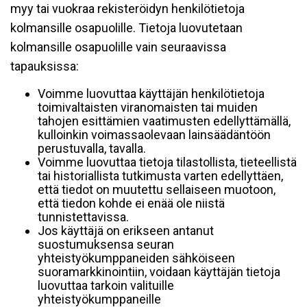
myy tai vuokraa rekisteröidyn henkilötietoja
kolmansille osapuolille. Tietoja luovutetaan
kolmansille osapuolille vain seuraavissa
tapauksissa:
Voimme luovuttaa käyttäjän henkilötietoja
toimivaltaisten viranomaisten tai muiden
tahojen esittämien vaatimusten edellyttämällä,
kulloinkin voimassaolevaan lainsäädäntöön
perustuvalla, tavalla.
Voimme luovuttaa tietoja tilastollista, tieteellistä
tai historiallista tutkimusta varten edellyttäen,
että tiedot on muutettu sellaiseen muotoon,
että tiedon kohde ei enää ole niistä
tunnistettavissa.
Jos käyttäjä on erikseen antanut
suostumuksensa seuran
yhteistyökumppaneiden sähköiseen
suoramarkkinointiin, voidaan käyttäjän tietoja
luovuttaa tarkoin valituille
yhteistyökumppaneille