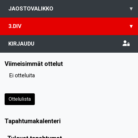
JAOSTOVALIKKO
▾
3.DIV
▾
KIRJAUDU
Viimeisimmät ottelut
Ei otteluita
Ottelulista
Tapahtumakalenteri