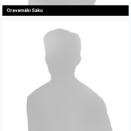
Oravamäki Saku