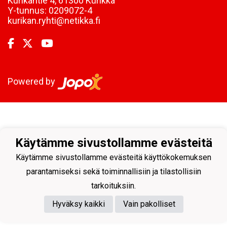
Kurikantie 4, 61300 Kurikka
Y-tunnus:
0209072-4
kurikan.ryhti@netikka.fi
Powered by
Käytämme sivustollamme evästeitä
Käytämme sivustollamme evästeitä käyttökokemuksen
parantamiseksi sekä toiminnallisiin ja tilastollisiin
tarkoituksiin.
Hyväksy kaikki
Vain pakolliset