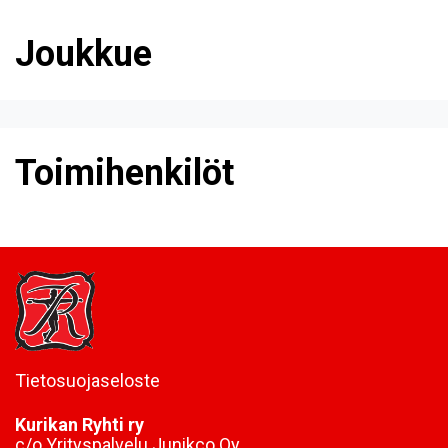
Joukkue
Toimihenkilöt
Tietosuojaseloste
Kurikan Ryhti ry
c/o Yrityspalvelu Junikco Oy