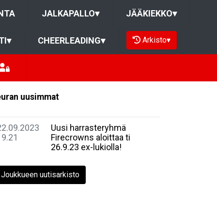
NTA
JALKAPALLO
▾
JÄÄKIEKKO
▾
Arkisto
▾
TI
▾
CHEERLEADING
▾
uran uusimmat
22.09.2023
Uusi harrasteryhmä
19.21
Firecrowns aloittaa ti
26.9.23 ex-lukiolla!
Joukkueen uutisarkisto