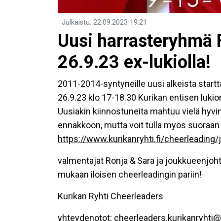
Julkaistu
:
22.09.2023
19.21
Uusi harrasteryhmä F
26.9.23 ex-lukiolla!
2011-2014-syntyneille uusi alkeista startta
26.9.23 klo 17-18.30 Kurikan entisen lukio
Uusiakin kiinnostuneita mahtuu vielä hyv
ennakkoon, mutta voit tulla myös suoraan
https://www.kurikanryhti.fi/cheerleading/j
valmentajat Ronja & Sara ja joukkueenjohta
mukaan iloisen cheerleadingin pariin!
Kurikan Ryhti Cheerleaders
yhteydenotot: cheerleaders.kurikanryhti