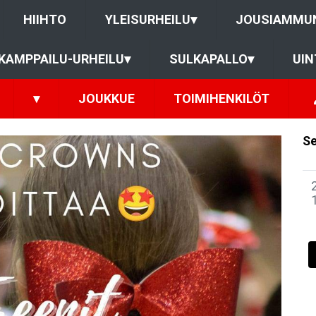
HIIHTO
YLEISURHEILU
▾
JOUSIAMMU
KAMPPAILU-URHEILU
▾
SULKAPALLO
▾
UIN
▾
JOUKKUE
TOIMIHENKILÖT
Se