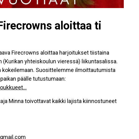
irecrowns aloittaa ti
ava Firecrowns aloittaa harjoitukset tiistaina
n (Kurikan yhteiskoulun vieressä) liikuntasalissa.
in kokeilemaan. Suosittelemme ilmoittautumista
 paikan päälle tutustumaan:
oukkueet...
ja Minna toivottavat kaikki lajista kiinnostuneet
@gmail.com