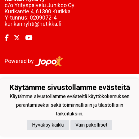
c/o Yrityspalvelu Junikco Oy
Kurikantie 4, 61300 Kurikka
Y-tunnus:
0209072-4
kurikan.ryhti@netikka.fi
Powered by
Käytämme sivustollamme evästeitä
Käytämme sivustollamme evästeitä käyttökokemuksen
parantamiseksi sekä toiminnallisiin ja tilastollisiin
tarkoituksiin.
Hyväksy kaikki
Vain pakolliset