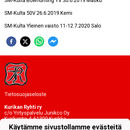
SM-Kulta Bowhunting YV 30.6.2019 Masku
SM-Kulta 50V 26.6.2019 Kemi
SM-Kulta Yleinen vaisto 11-12.7.2020 Salo
Tietosuojaseloste
Kurikan Ryhti ry
c/o Yrityspalvelu Junikco Oy
Kurikantie 4, 61300 Kurikka
Y-tunnus:
0209072-4
Käytämme sivustollamme evästeitä