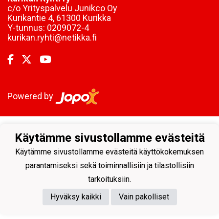
c/o Yrityspalvelu Junikco Oy
Kurikantie 4, 61300 Kurikka
Y-tunnus:
0209072-4
kurikan.ryhti@netikka.fi
Powered by
Käytämme sivustollamme evästeitä
Käytämme sivustollamme evästeitä käyttökokemuksen
parantamiseksi sekä toiminnallisiin ja tilastollisiin
tarkoituksiin.
Hyväksy kaikki
Vain pakolliset