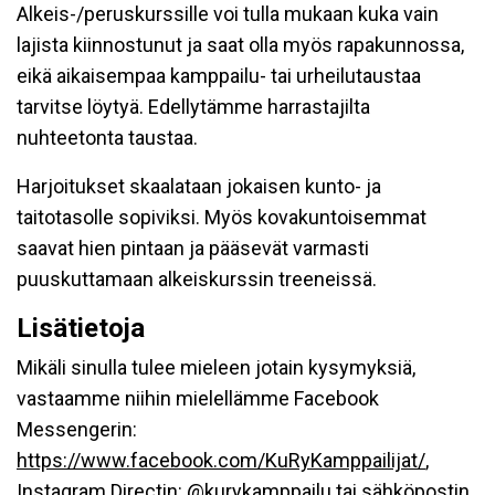
Alkeis-/peruskurssille voi tulla mukaan kuka vain
lajista kiinnostunut ja saat olla myös rapakunnossa,
eikä aikaisempaa kamppailu- tai urheilutaustaa
tarvitse löytyä. Edellytämme harrastajilta
nuhteetonta taustaa.
Harjoitukset skaalataan jokaisen kunto- ja
taitotasolle sopiviksi. Myös kovakuntoisemmat
saavat hien pintaan ja pääsevät varmasti
puuskuttamaan alkeiskurssin treeneissä.
Lisätietoja
Mikäli sinulla tulee mieleen jotain kysymyksiä,
vastaamme niihin mielellämme Facebook
Messengerin:
https://www.facebook.com/KuRyKamppailijat/
,
Instagram Directin:
@kurykamppailu
tai sähköpostin