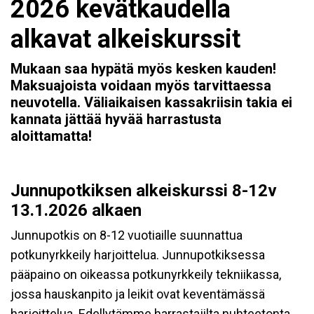
2026 kevätkaudella
alkavat alkeiskurssit
Mukaan saa hypätä myös kesken kauden!
Maksuajoista voidaan myös tarvittaessa
neuvotella. Väliaikaisen kassakriisin takia ei
kannata jättää hyvää harrastusta
aloittamatta!
Junnupotkiksen alkeiskurssi 8-12v
13.1.2026 alkaen
Junnupotkis on 8-12 vuotiaille suunnattua
potkunyrkkeily harjoittelua. Junnupotkiksessa
pääpaino on oikeassa potkunyrkkeily tekniikassa,
jossa hauskanpito ja leikit ovat keventämässä
harjoittelua. Edellytämme harrastajilta nuhteetonta