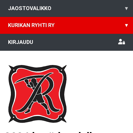
JAOSTOVALIKKO
▾
KURIKAN RYHTI RY
▾
KIRJAUDU