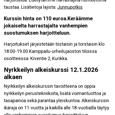
taustaa. Lisätietoja lajista:
Junnupotkis
Kurssin hinta
on 110 euroa.
Keräämme
jokaiselta harrastajalta vanhempien
suostumuksen harjoitteluun.
Harjoitukset järjestetään tiistaisin ja torstaisin klo
18:00-19.00
Kamppailu-urheilujaoston tiloissa
osoitteessa: Kiventie 2, Kurikka.
Nyrkkeilyn alkeiskurssi 12.1.2026
alkaen
Nyrkkeilyn alkeiskurssin tavoitteena on oppia
nyrkkeilyn perustekniikoita, lisätä voimantuottoa ja
tasapainoa sekä parantaa yleiskuntoa. Alkeiskurssin
ikäraja on 11-vuotta ja kaikilla alle 18-vuotiailla täytyy
olla vanhempien suostumus harjoitteluun.