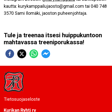
kautta:
kurykamppailujaosto@gmail.com tai 040 748
3570 Sami Ilomäki, jaoston puheenjohtaja.
Tule ja treenaa itsesi huippukuntoon
mahtavassa treeniporukassa!
Tietosuojaseloste
Kurikan Ryhti ry