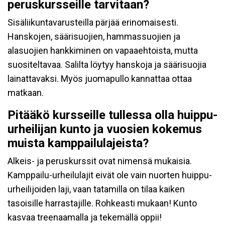
peruskursseille tarvitaan?
Sisäliikuntavarusteilla pärjää erinomaisesti.
Hanskojen, säärisuojien, hammassuojien ja
alasuojien hankkiminen on vapaaehtoista, mutta
suositeltavaa. Salilta löytyy hanskoja ja säärisuojia
lainattavaksi. Myös juomapullo kannattaa ottaa
matkaan.
Pitääkö kursseille tullessa olla huippu-
urheilijan kunto ja vuosien kokemus
muista kamppailulajeista?
Alkeis- ja peruskurssit ovat nimensä mukaisia.
Kamppailu-urheilulajit eivät ole vain nuorten huippu-
urheilijoiden laji, vaan tatamilla on tilaa kaiken
tasoisille harrastajille. Rohkeasti mukaan! Kunto
kasvaa treenaamalla ja tekemällä oppii!