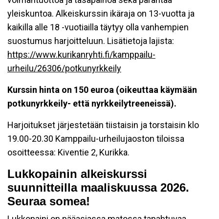
yleiskuntoa. Alkeiskurssin ikäraja on 13-vuotta ja
kaikilla alle 18 -vuotiailla täytyy olla vanhempien
suostumus harjoitteluun. Lisätietoja lajista:
https://www.kurikanryhti.fi/kamppailu-
urheilu/26306/potkunyrkkeily
Kurssin hinta
on 150 euroa (oikeuttaa käymään
potkunyrkkeily- että nyrkkeilytreeneissä).
Harjoitukset järjestetään tiistaisin ja torstaisin klo
19.00-20.30
Kamppailu-urheilujaoston tiloissa
osoitteessa: Kiventie 2, Kurikka.
Lukkopainin alkeiskurssi
suunnitteilla maaliskuussa 2026.
Seuraa somea!
Lukkopaini on pääasiassa matossa tapahtuvaa