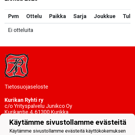
Pvm
Ottelu
Paikka
Sarja
Joukkue
Tulo
Ei otteluita
Tietosuojaseloste
Kurikan Ryhti ry
c/o Yrityspalvelu Junikco Oy
Kurikantie 4, 61300 Kurikka
Y-tunnus:
0209072-4
Käytämme sivustollamme evästeitä
kurikan.ryhti@netikka.fi
Käytämme sivustollamme evästeitä käyttökokemuksen