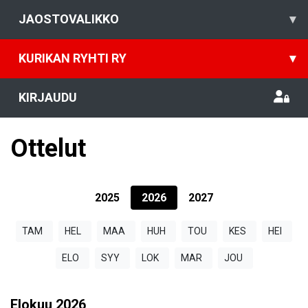
JAOSTOVALIKKO
▾
KURIKAN RYHTI RY
▾
KIRJAUDU
Ottelut
2025
2026
2027
TAM
HEL
MAA
HUH
TOU
KES
HEI
ELO
SYY
LOK
MAR
JOU
Elokuu
2026