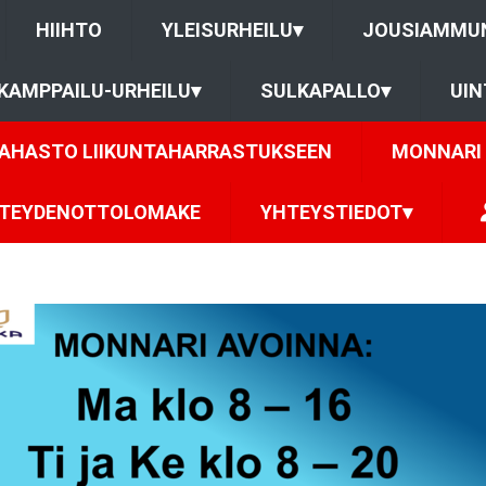
HIIHTO
YLEISURHEILU
▾
JOUSIAMMU
KAMPPAILU-URHEILU
▾
SULKAPALLO
▾
UIN
RAHASTO LIIKUNTAHARRASTUKSEEN
MONNARI 
TEYDENOTTOLOMAKE
YHTEYSTIEDOT
▾