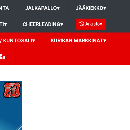
NTA
JALKAPALLO
▾
JÄÄKIEKKO
▾
Arkisto
▾
TI
▾
CHEERLEADING
▾
/ KUNTOSALI
▾
KURIKAN MARKKINAT
▾