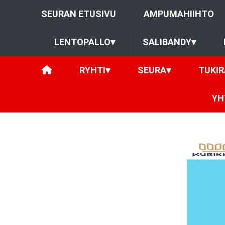
SEURAN ETUSIVU
AMPUMAHIIHTO
LENTOPALLO
▾
SALIBANDY
▾
RYHTI
▾
SEURA
▾
TUKI
YH